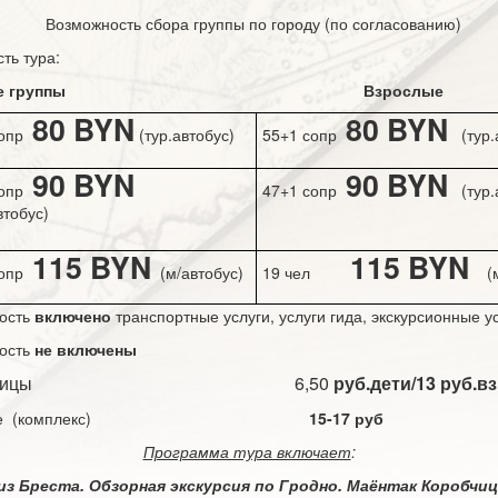
Возможность сбора группы по городу (по согласованию)
ть тура:
тские группы Взрослые
80
BYN
80
BYN
сопр
(тур.автобус)
55+1 сопр
(тур
90
BYN
90
BYN
сопр
47+1 сопр
(тур
втобус)
115
BYN
115
BYN
сопр
(м/автобус)
19 чел
(м/
ость
включено
транспортные услуги, услуги гида, экскурсионные у
ость
не включены
робчицы 6,50
руб.дети/13 руб.в
тание (комплекс)
15-17 руб
Программа тура включает
:
из Бреста. Обзорная экскурсия по Гродно. Маёнтак Коробчи