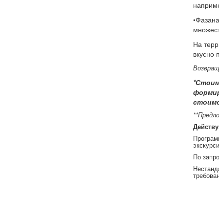
наприме
•Фазана
множест
На терр
вкусно 
Возвращ
*Стоим
формир
стоимо
**Предл
Действ
Програм
экскурс
По запро
Нестанд
требован