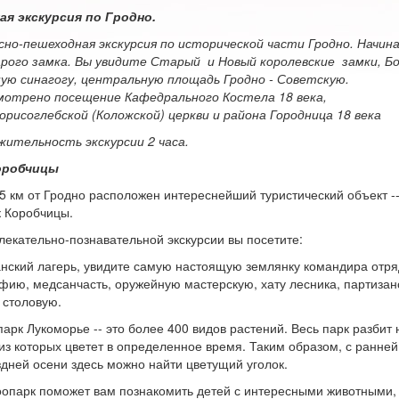
ая экскурсия по Гродно.
но-пешеходная экскурсия по исторической части Гродно. Начин
рого замка. Вы увидите Старый и Новый королевские замки, Б
ую синагогу, центральную площадь Гродно - Советскую.
мотрено посещение Кафедрального Костела 18 века,
рисоглебской (Коложской) церкви и района Городница 18 века
ительность экскурсии 2 часа.
оробчицы
 5 км от Гродно расположен интереснейший туристический объект -
 Коробчицы.
лекательно-познавательной экскурсии вы посетите:
нский лагерь, увидите самую настоящую землянку командира отря
фию, медсанчасть, оружейную мастерскую, хату лесника, партизан
 столовую.
арк Лукоморье -- это более 400 видов растений. Весь парк разбит 
из которых цветет в определенное время. Таким образом, с ранней
здней осени здесь можно найти цветущий уголок.
опарк поможет вам познакомить детей с интересными животными,