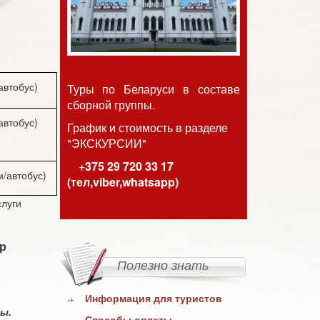
.автобус)
Туры по Беларуси в составе
сборной группы.
.автобус)
График и стоимость
в разделе
"ЭКСКУРСИИ"
+
375 29 720 33 17
автобус)
(тел,viber,whatsapp)
слуги
зр
Полезно знать
Информация для туристов
цы.
Способы оплаты