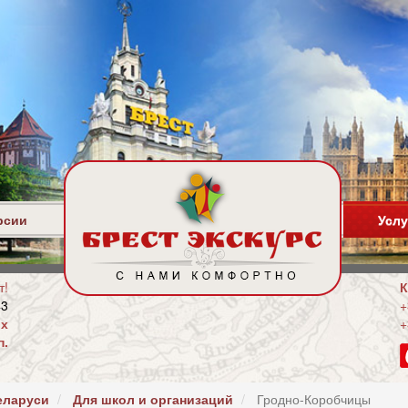
рсии
Услу
т!
К
44
+
ых
+
п.
еларуси
Для школ и организаций
Гродно-Коробчицы