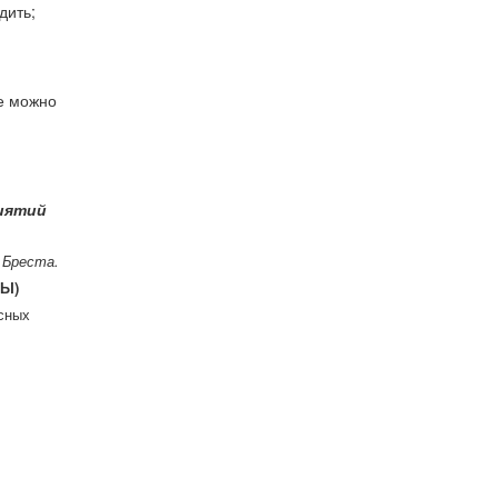
дить;
де можно
иятий
 Бреста.
МЫ)
сных