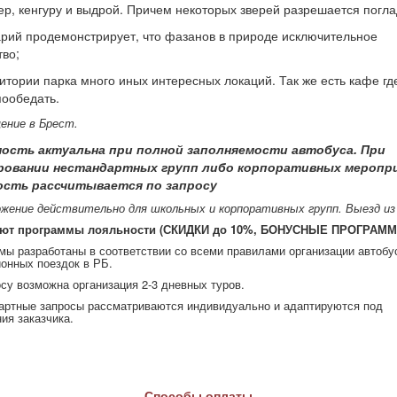
р, кенгуру и выдрой. Причем некоторых зверей разрешается погла
рий продемонстрирует, что фазанов в природе исключительное
во;
итории парка много иных интересных локаций. Так же есть кафе г
пообедать.
ение в Брест.
ость актуальна при полной заполняемости автобуса. При
овании нестандартных групп либо корпоративных меропр
сть рассчитывается по запросу
ожение действительно для школьных и корпоративных групп. Выезд из
уют программы лояльности (СКИДКИ до 10%, БОНУСНЫЕ ПРОГРАМ
мы разработаны в соответствии со всеми правилами организации автобу
ионных поездок в РБ.
су возможна организация 2-3 дневных туров.
артные запросы рассматриваются индивидуально и адаптируются под
ия заказчика.
Способы оплаты