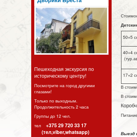
Дворики Бреста
Стоимос
Де
50+5 
40+4 
(тур.а
Пешеходная экскурсия по
17+2 
историческому центру!
Посмотрите на город другими
В стоим
глазами!
В стоим
Только по выходным.
Ко
Продолжительность 2 часа
Пи
Группы до 12 чел.
+375 29 720 33 17
тел
(тел,viber,whatsapp)
Выезд 