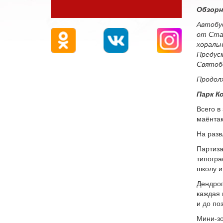
Обзорн
Автобус
от Ста
хоральн
Предус
Святобо
Продолж
Парк К
Всего в
маёнтак
На разв
Партиза
типогра
школу и
Дендроп
каждая 
и до по
Мини-зо