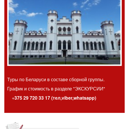
Туры по Беларуси в составе сборной группы.
График и стоимость
в разделе "ЭКСКУРСИИ"
+
375 29 720 33 17 (тел,viber,whatsapp)