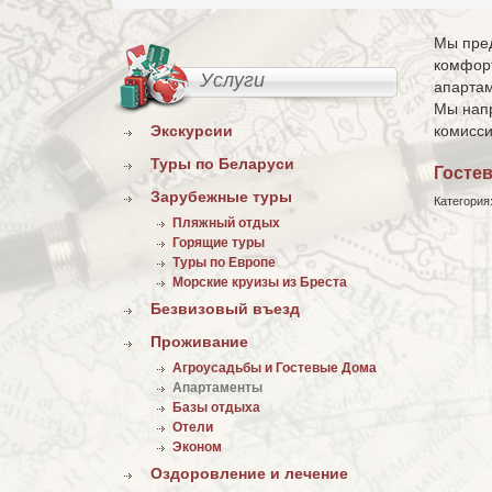
Мы пред
комфорт
Услуги
апартам
Мы напр
Экскурсии
комисси
Туры по Беларуси
Госте
Зарубежные туры
Категория
Пляжный отдых
Горящие туры
Туры по Европе
Морские круизы из Бреста
Безвизовый въезд
Проживание
Агроусадьбы и Гостевые Дома
Апартаменты
Базы отдыха
Отели
Эконом
Оздоровление и лечение