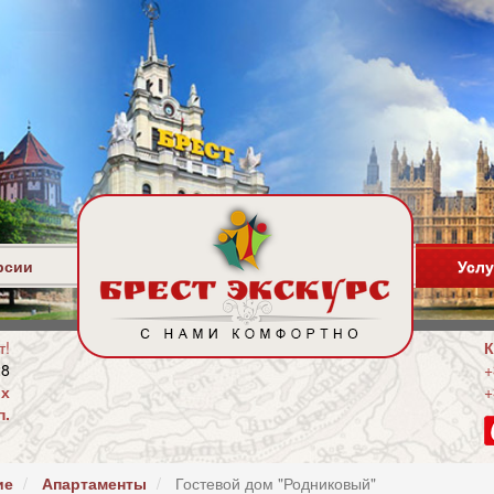
рсии
Услу
т!
К
29
+
ых
+
п.
ие
Апартаменты
Гостевой дом "Родниковый"