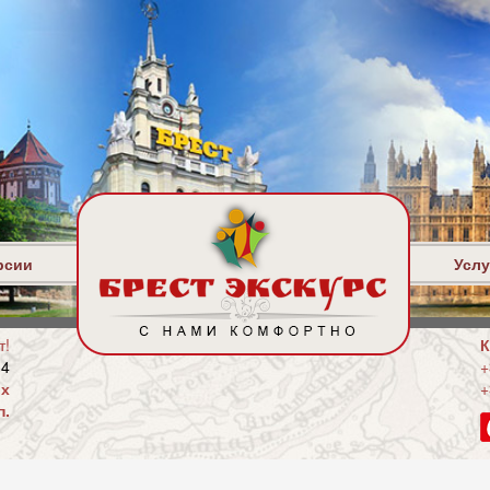
рсии
Услу
т!
К
35
+
ых
+
п.