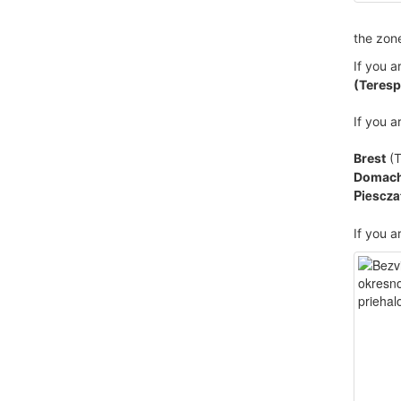
the zone
If you a
(Teresp
If you a
Brest
(T
Domac
Piescza
If you a