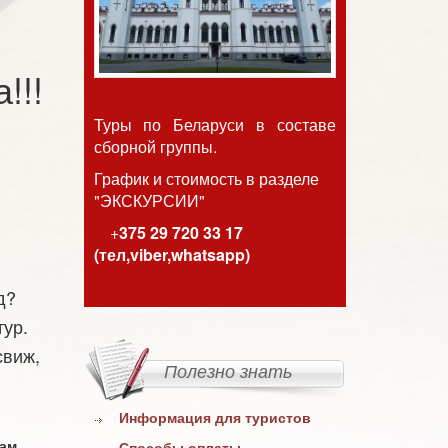
!!!
Туры по Беларуси в составе
сборной группы.
График и стоимость
в разделе
"ЭКСКУРСИИ"
+
375 29 720 33 17
(тел,viber,whatsapp)
од?
ур.
свиж,
Полезно знать
Информация для туристов
нам
Способы оплаты