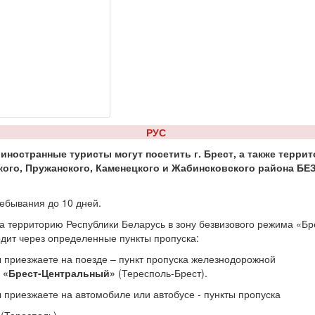
РУС
 иностранные туристы могут посетить г. Брест, а также терри
кого, Пружанского, Каменецкого и Жабинсковского района БЕ
ебывания до 10 дней.
а территорию Республики Беларусь в зону безвизового режима «Бр
дит через определенные пункты пропуска:
 приезжаете на поезде – пункт пропуска железнодорожной
и
«Брест-Центральный»
(Тересполь-Брест).
 приезжаете на автомобиле или автобусе - пункты пропуска