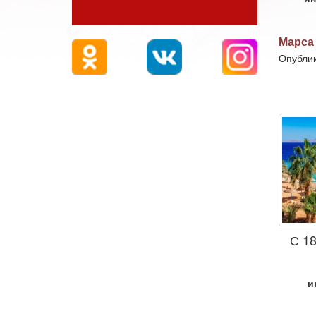
Марса 
Опублик
С 18
и