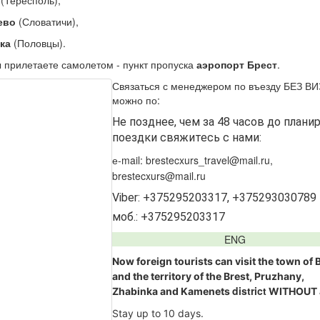
(Тересполь),
ево
(Словатичи),
ка
(Половцы).
 прилетаете самолетом - пункт пропуска
аэропорт Брест
.
Связаться с менеджером по въезду БЕЗ В
можно по:
Не позднее, чем за 48 часов до плани
поездки свяжитесь с нами:
е-mail:
brestecxurs_travel@mail.ru,
brestecxurs@mail.ru
Viber: +375295203317, +375293030789
моб.: +375295203317
ENG
Now foreign tourists can visit the town of B
and the territory of the Brest, Pruzhany,
district
Zhabinka
and
Kamenets
WITHOUT a
Stay up to 10 days.