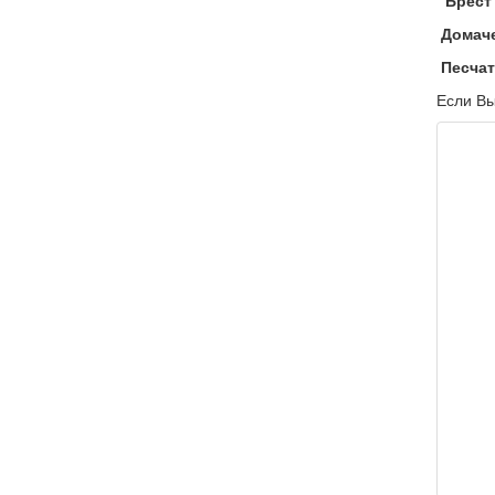
Брест
Домач
Песчат
Если Вы