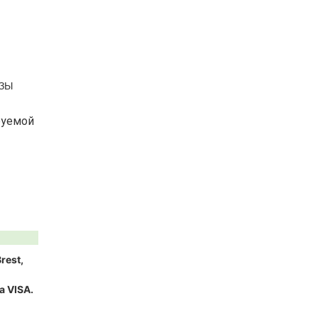
ИЗЫ
руемой
rest,
 VISA.