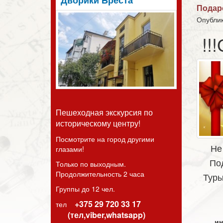
Дворики Бреста
Подар
Опублик
!!
Пешеходная экскурсия по
историческому центру!
Посмотрите на город другими
Не
глазами!
По
Только по выходным.
Продолжительность 2 часа
Туры
Группы до 12 чел.
+375 29 720 33 17
тел
(тел,viber,whatsapp)
ин