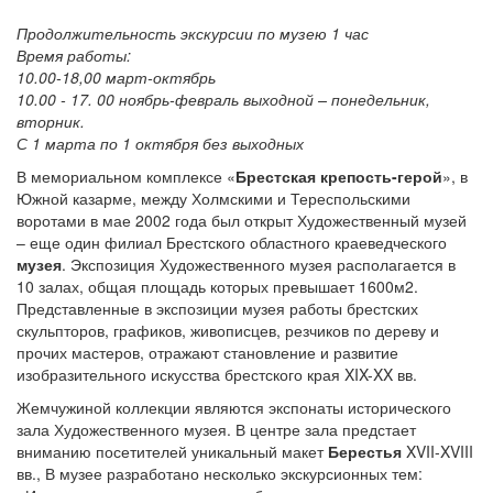
Продолжительность экскурсии по музею 1 час
Время работы:
10.00-18,00 март-октябрь
10.00 - 17. 00 ноябрь-февраль выходной – понедельник,
вторник.
С 1 марта по 1 октября без выходных
В мемориальном комплексе «
Брестская крепость-герой
», в
Южной казарме, между Холмскими и Тереспольскими
воротами в мае 2002 года был открыт Художественный музей
– еще один филиал Брестского областного краеведческого
музея
. Экспозиция Художественного музея располагается в
10 залах, общая площадь которых превышает 1600м2.
Представленные в экспозиции музея работы брестских
скульпторов, графиков, живописцев, резчиков по дереву и
прочих мастеров, отражают становление и развитие
изобразительного искусства брестского края XIX-XX вв.
Жемчужиной коллекции являются экспонаты исторического
зала Художественного музея. В центре зала предстает
вниманию посетителей уникальный макет
Берестья
XVII-XVIII
вв., В музее разработано несколько экскурсионных тем: